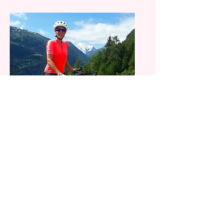
Ilka
Responsable équipements et road
guide