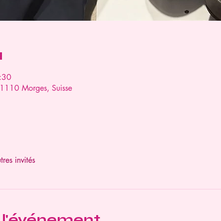
u
:30
 1110 Morges, Suisse
res invités
 l'événement