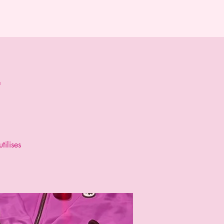
ors
En action
Comité
Contact/Adhésion
g
tilises