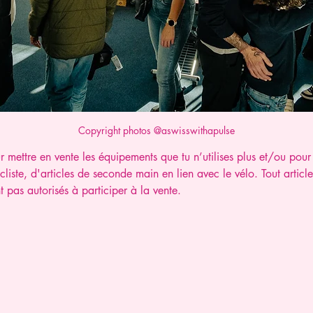
Copyright photos @aswisswithapulse
r mettre en vente les équipements que tu n’utilises plus et/ou pour 
ycliste, d'articles de seconde main en lien avec le vélo. Tout artic
 pas autorisés à participer à la vente.