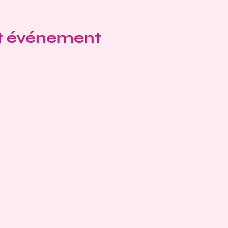
et événement
ù nous trouver
Morges, Suisse
ok
Instagram
Strava