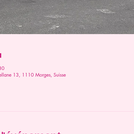
u
30
llane 13, 1110 Morges, Suisse