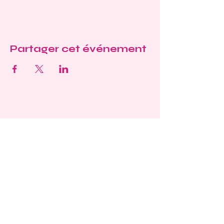
Partager cet événement
Où nous trouver
?
Morges, Suisse
Facebook
Instagram