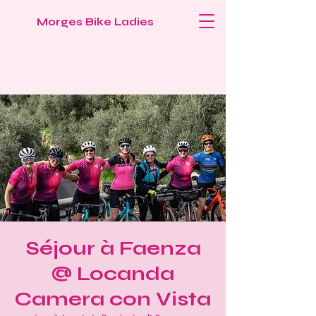
Morges Bike Ladies
Séjour à Faenza
@ Locanda
Camera con Vista